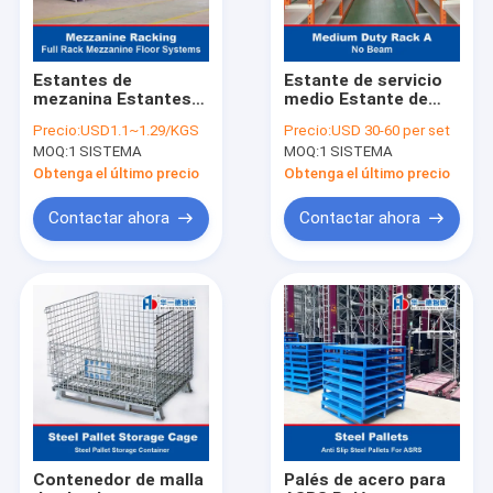
Estantes de
Estante de servicio
mezanina Estantes
medio Estante de
de varios niveles
almacenamiento de
Precio:
USD1.1~1.29/KGS
Precio:
USD 30-60 per set
cartón Estante de
MOQ:
1 SISTEMA
MOQ:
1 SISTEMA
almacenamiento de
larga duración
Obtenga el último precio
Obtenga el último precio
Estante de
almacenamiento
Contactar ahora
Contactar ahora
Inicio
Productos
Sobre nosotros
Contenedor de malla
Palés de acero para