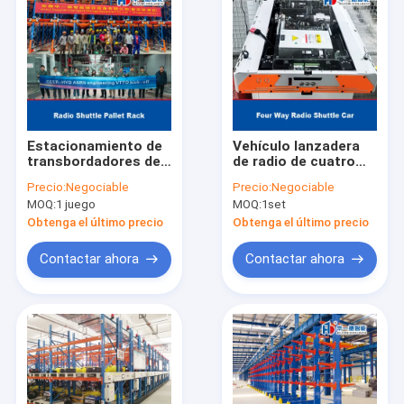
Estacionamiento de
Vehículo lanzadera
transbordadores de
de radio de cuatro
radio
vías para sistema
Precio:
Negociable
Precio:
Negociable
Estacionamiento de
automático de
MOQ:
1 juego
MOQ:
1set
transbordadores de
almacenamiento y
paletas
recuperación (ASRS)
Obtenga el último precio
Obtenga el último precio
de palets con
estanterías tipo
Contactar ahora
Contactar ahora
runner