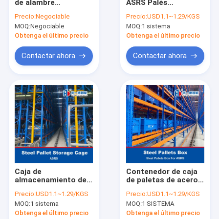
de alambre
ASRS Palés
Visita a la fábrica
galvanizado de jaula
antideslizantes
Precio:
Negociable
Precio:
USD1.1~1.29/KGS
de almacenamiento
MOQ:
Negociable
MOQ:
1 sistema
Control de Calidad
Obtenga el último precio
Obtenga el último precio
Contacto
Contactar ahora
Contactar ahora
noticias
Todos los casos
Solicitar una cotización
tormento de radio de la lanzadera
Caja de
Contenedor de caja
almacenamiento de
de paletas de acero
Repuesto eléctrico móvil
paletas de acero
para ASRS
Precio:
USD1.1~1.29/KGS
Precio:
USD1.1~1.29/KGS
para los años
Recuadro de elevación con voladizo
MOQ:
1 sistema
MOQ:
1 SISTEMA
siguientes
Obtenga el último precio
Obtenga el último precio