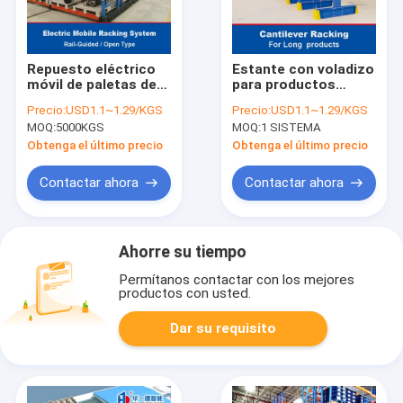
Repuesto eléctrico
Estante con voladizo
móvil de paletas de
para productos
transporte de
largos con voladizo
Precio:
USD1.1~1.29/KGS
Precio:
USD1.1~1.29/KGS
mercancías de
de una o dos caras
MOQ:
5000KGS
MOQ:
1 SISTEMA
transporte de
Estante de
mercancías de
almacenamiento
Obtenga el último precio
Obtenga el último precio
transporte de
mercancías de
Contactar ahora
Contactar ahora
transporte de
mercancías
Ahorre su tiempo
Permítanos contactar con los mejores
productos con usted.
Dar su requisito