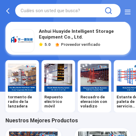
Anhui Huayide Intelligent Storage
Equipment Co., Ltd.
5.0
Proveedor verificado
tormento de
Repuesto
Recuadro de
Estante d
radio de la
eléctrico
elevación con
paleta de
lanzadera
móvil
voladizo
servicio
pesado
Nuestros Mejores Productos