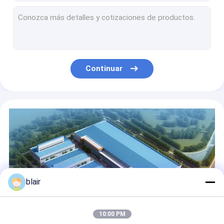
Reposadores eléctricos de chapa para cajones de chapas metálicas
A13: Estante telescópico manual con voladizo para estantes de almacenamiento de materiales largos
B56:tubo de tubería de aleación de aluminio de tercera generación
Repuesto de apilamiento plegable Repuesto de apilamiento desmontable
A06: Estacionamiento de transbordadores de radio Estacionamiento de transbordadores de radio Estacionamiento de paletas Almacenamiento Estacionamiento de almacenamiento Estacionamiento de transbordadores de paletas
Continuar
Cage de almacenamiento de paletas de acero
B59:Barreras de protección contra colisiones altas Barreras de seguridad de almacén Barreras de protección del tráfico
Sistema de estanterías de radio bidireccional para lanzadera de palés, almacén a temperatura ambiente
Color RAL de los bastidores de transbordadores de radio ODM
Estante de apilamiento plegable Estante de apilamiento para neumáticos Almacén de almacenamiento Estante de neumáticos
blair
10:00 PM